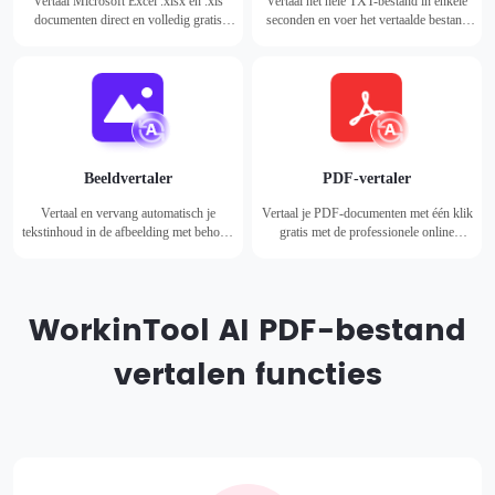
Vertaal Microsoft Excel .xlsx en .xls
Vertaal het hele TXT-bestand in enkele
documenten direct en volledig gratis
seconden en voer het vertaalde bestand
online naar elke taal zonder opmaak en
uit met dezelfde lay-out als het originele
formules te wijzigen.
bestand.
Beeldvertaler
PDF-vertaler
Vertaal en vervang automatisch je
Vertaal je PDF-documenten met één klik
tekstinhoud in de afbeelding met behoud
gratis met de professionele online
van de originele lay-out.
vertaaltool voor PDF-documenten.
WorkinTool AI PDF-bestand
vertalen functies