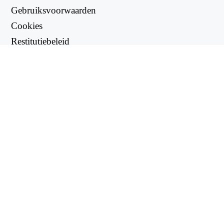
Gebruiksvoorwaarden
Cookies
Restitutiebeleid
Privacybeleid
NUTTIGE LINKS
Ondersteuningscentrum
support@workintool.com
OMVORMERS
PDF-omzetter
Afbeeldingsconverter
NUTSBEDRIJVEN