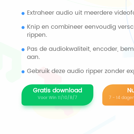
Extraheer audio uit meerdere videof
Knip en combineer eenvoudig versc
rippen.
Pas de audiokwaliteit, encoder, bem
aan.
Gebruik deze audio ripper zonder e
Gratis download
N
Voor Win 11/10/8/7
7 - 14 dage