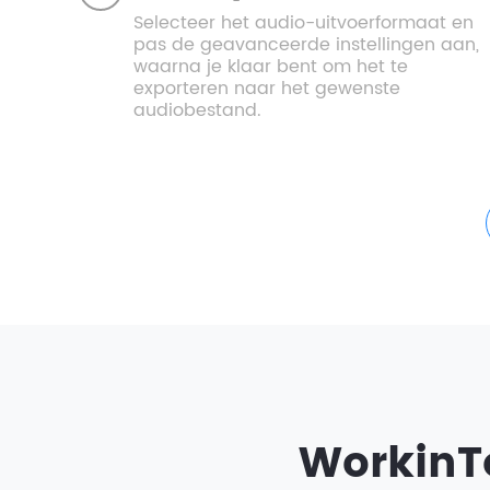
Selecteer het audio-uitvoerformaat en
pas de geavanceerde instellingen aan,
waarna je klaar bent om het te
exporteren naar het gewenste
audiobestand.
WorkinT