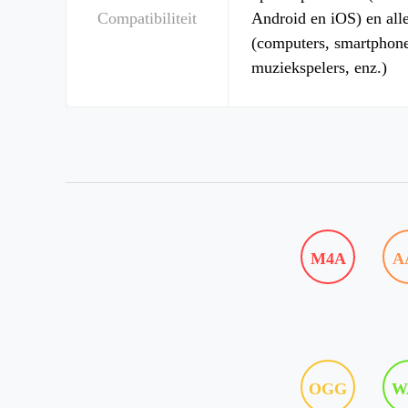
Compatibiliteit
Android en iOS) en all
(computers, smartphones
muziekspelers, enz.)
M4A
A
OGG
W