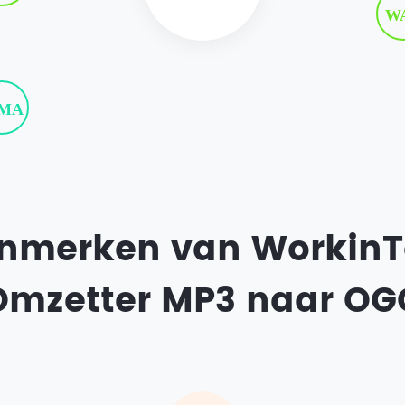
W
MA
enmerken van WorkinTo
Omzetter MP3 naar OG