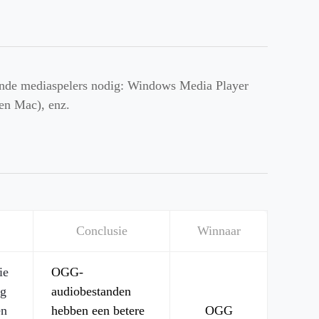
ende mediaspelers nodig: Windows Media Player
n Mac), enz.
Conclusie
Winnaar
ie
OGG-
gg
audiobestanden
en
hebben een betere
OGG