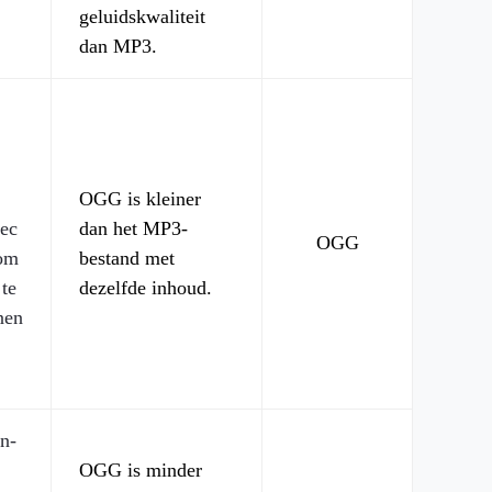
geluidskwaliteit
dan MP3.
OGG is kleiner
ec
dan het MP3-
OGG
 om
bestand met
te
dezelfde inhoud.
nen
n-
OGG is minder