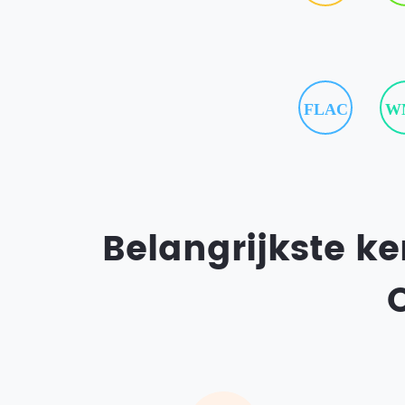
FLAC
W
Belangrijkste k