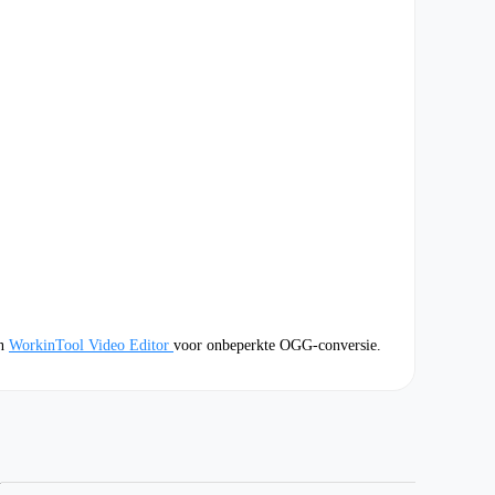
n
WorkinTool Video Editor
voor onbeperkte OGG-conversie.
G