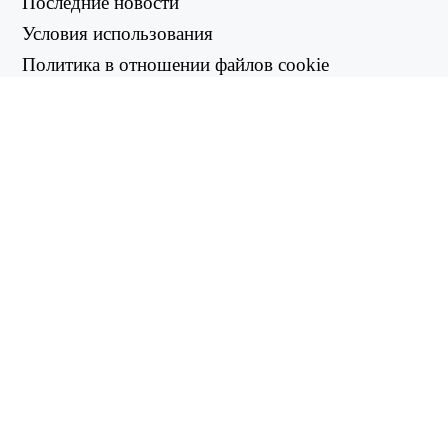
Последние новости
Условия использования
Политика в отношении файлов cookie
Политика возврата
Политика конфиденциальности
ПОЛЕЗНЫЕ ССЫЛКИ
Центр поддержки
support@workintool.com
КОНВЕРТЕРЫ
Конвертер PDF
Конвертер изображений
УТИЛИТЫ