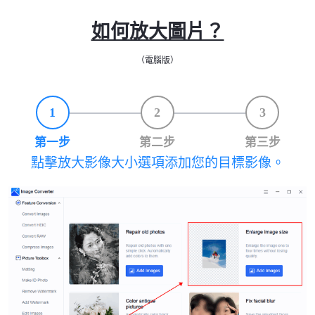
如何放大圖片？
（電腦版）
1
2
3
第一步
第二步
第三步
點擊放大影像大小選項添加您的目標影像。