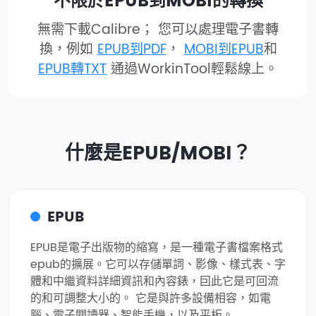
不限於EPUB到MOBI的轉換
無需下載Calibre； 您可以處理電子書轉
換，例如
EPUB到PDF
，
MOBI到EPUB
和
EPUB轉TXT
通過WorkinTool輕鬆線上。
什麼是EPUB/MOBI？
EPUB
EPUB是電子出版物的縮寫，是一種電子書檔案格式
epub的擴展。它可以存儲單詞、影像、樣式表、字
體和中繼資料詳細資訊和內容錶，囙此它是可回流
的和可調整大小的。 它是與許多設備相容，如電
腦、電子閱讀器、智能手機，以及平板。