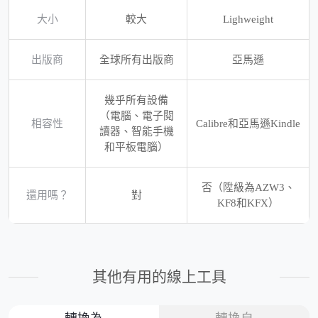
大小
較大
Lighweight
出版商
全球所有出版商
亞馬遜
幾乎所有設備
（電腦、電子閱
相容性
Calibre和亞馬遜Kindle
讀器、智能手機
和平板電腦）
否（陞級為AZW3、
還用嗎？
對
KF8和KFX）
其他有用的線上工具