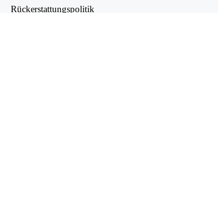
Rückerstattungspolitik
Datenschutzbestimmungen
NUTZLICHE LINKS
Support Center
support@workintool.com
CONVERTERS
PDF Konverter
Bild-Konverter
UTILITIES
Video-Editor
WorkinTool RecWit