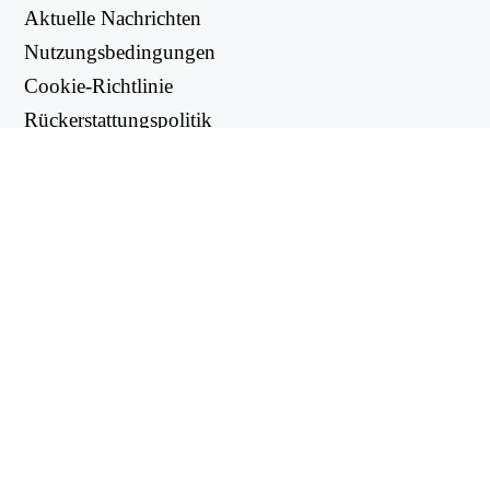
Aktuelle Nachrichten
Nutzungsbedingungen
Cookie-Richtlinie
Rückerstattungspolitik
Datenschutzbestimmungen
NUTZLICHE LINKS
Support Center
support@workintool.com
CONVERTERS
PDF Konverter
Bild-Konverter