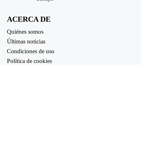
ACERCA DE
Quiénes somos
Últimas noticias
Condiciones de uso
Política de cookies
Política de reembolso
Política de privacidad
ENLACES ÚTILES
Centro de asistencia
support@workintool.com
CONVERTIDORES