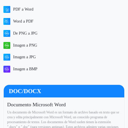
PDF a Word
Word a PDF
De PNG a JPG
Imagen a PNG
Imagen a JPG
Imagen a BMP
DOC/DOCX
Documento Microsoft Word
Un documento de Microsoft Word es un formato de archivo basado en texto que se
crea y edita principalmente con Microsoft Word, un conocido programa de
procesamiento de textos. Los documentos de Word suelen tienen la extensión
".docx" o ".doc" (para versiones antiguas). Estos archivos admiten varias opciones