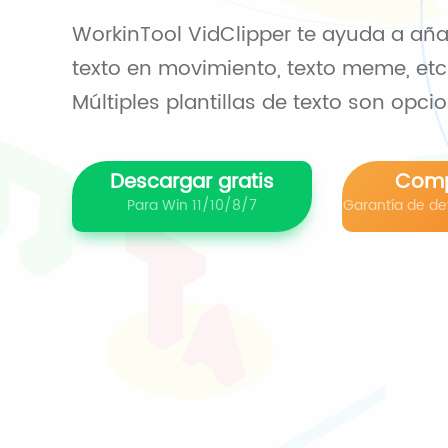
WorkinTool VidClipper te ayuda a añad
texto en movimiento, texto meme, etc.
Múltiples plantillas de texto son opci
Descargar gratis
Comp
Para Win 11/10/8/7
Garantía de dev