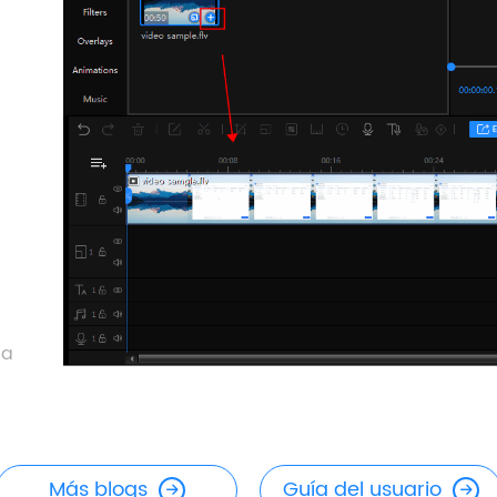
 a
Más blogs
Guía del usuario