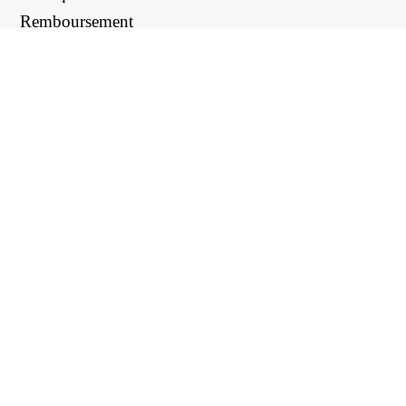
Remboursement
Politique de confidentialité
LIENS UTILES
Centre d'assistance
support@workintool.com
CONVERTISSEURS
Convertisseur PDF
Convertisseur d'images
UTILITAIRES
Éditeur vidéo
WorkinTool RecWit