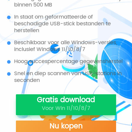
binnen 500 MB
In staat om geformatteerde of
beschadigde USB-stick bestanden te
herstellen
Beschikbaar voor alle Windows-versies,
inclusief Windows 11/10/8/7
Hoog succespercentage gegevensherstel
Snel en diep scannen van USB-stations in
seconden
Gratis download
Voor Win 11/10/8/7
Nu kopen