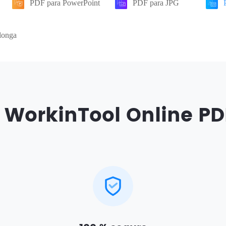
PDF para PowerPoint
PDF para JPG
longa
 WorkinTool Online PD