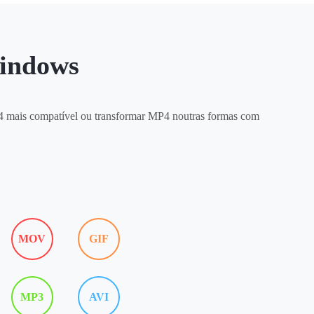
Windows
P4 mais compatível ou transformar MP4 noutras formas com
MOV
GIF
MP3
AVI