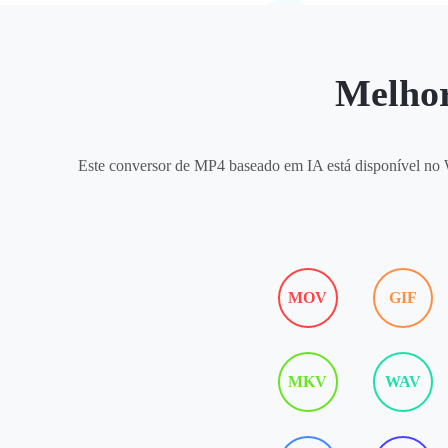
Melhor
Este conversor de MP4 baseado em IA está disponível no 
MOV
GIF
MKV
WAV