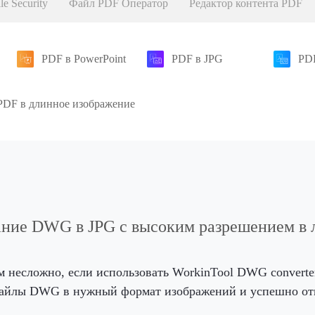
le Security
Файл PDF Оператор
Редактор контента PDF
PDF в PowerPoint
PDF в JPG
PD
PDF в длинное изображение
ание DWG в JPG с высоким разрешением в 
 несложно, если использовать WorkinTool DWG converte
файлы DWG в нужный формат изображений и успешно отк