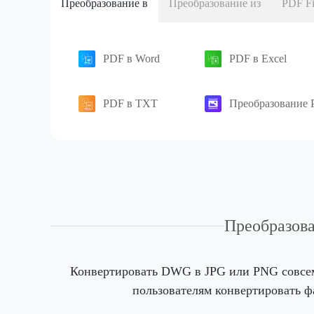
Преобразование в
Преобразование из
PDF Fi
PDF в Word
PDF в Excel
PDF в TXT
Преобразование 
Преобразов
Конвертировать DWG в JPG или PNG совсем
пользователям конвертировать 