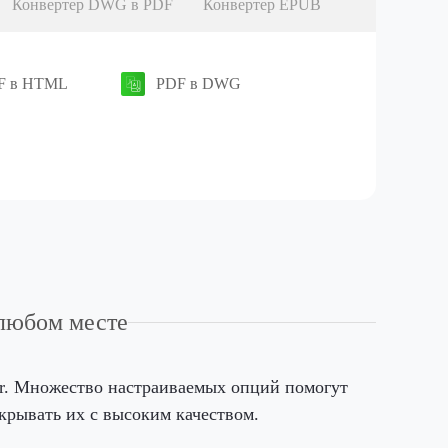
Конвертер DWG в PDF
Конвертер EPUB
F в HTML
PDF в DWG
любом месте
r. Множество настраиваемых опций помогут
рывать их с высоким качеством.