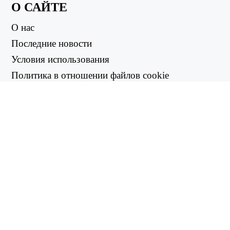
О САЙТЕ
О нас
Последние новости
Условия использования
Политика в отношении файлов cookie
Политика возврата
Политика конфиденциальности
ПОЛЕЗНЫЕ ССЫЛКИ
Центр поддержки
support@workintool.com
КОНВЕРТЕРЫ
Конвертер PDF