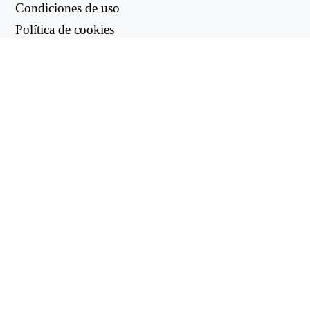
Condiciones de uso
Política de cookies
Política de reembolso
Política de privacidad
ENLACES ÚTILES
Centro de asistencia
support@workintool.com
CONVERTIDORES
Conversor PDF
Conversor de imágenes
UTILIDADES