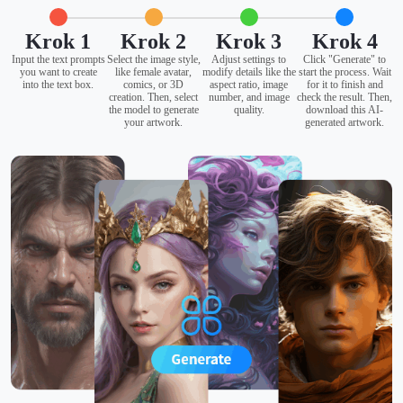
Krok 1
Krok 2
Krok 3
Krok 4
Input the text prompts
Select the image style,
Adjust settings to
Click "Generate" to
you want to create
like female avatar,
modify details like the
start the process. Wait
into the text box.
comics, or 3D
aspect ratio, image
for it to finish and
creation. Then, select
number, and image
check the result. Then,
the model to generate
quality.
download this AI-
your artwork.
generated artwork.