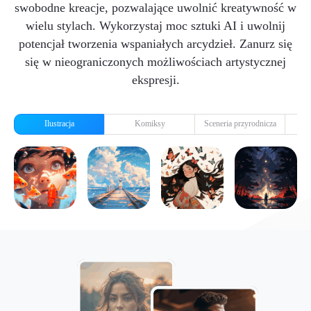
swobodne kreacje, pozwalające uwolnić kreatywność w
wielu stylach. Wykorzystaj moc sztuki AI i uwolnij
potencjał tworzenia wspaniałych arcydzieł. Zanurz się
się w nieograniczonych możliwościach artystycznej
ekspresji.
Ilustracja
Komiksy
Sceneria przyrodnicza
Chi