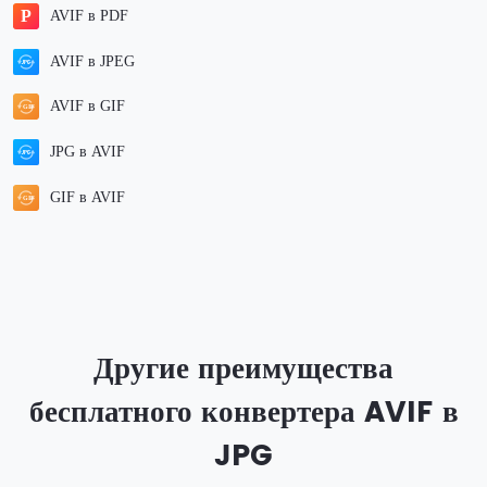
AVIF в PDF
AVIF в JPEG
AVIF в GIF
JPG в AVIF
GIF в AVIF
Другие преимущества
бесплатного конвертера AVIF в
JPG