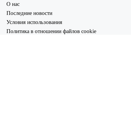
О нас
Последние новости
Условия использования
Политика в отношении файлов cookie
Политика возврата
Политика конфиденциальности
ПОЛЕЗНЫЕ ССЫЛКИ
Центр поддержки
support@workintool.com
КОНВЕРТЕРЫ
Конвертер PDF
Конвертер изображений