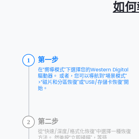
如何執
第一步
1
在“嚮導模式”下選擇您的Western Digital
驅動器。 或者，您可以導航到“場景模式”
>“磁片和分區恢復”或“USB/存儲卡恢復”開
始。
第二步
2
從“快速/深度/格式化恢復”中選擇一種恢復
方法。 然後按“立即掃描”，等待