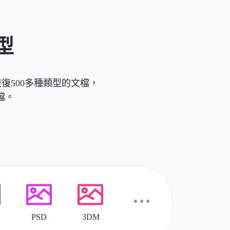
型
描和恢復500多種類型的文檔，
檔。