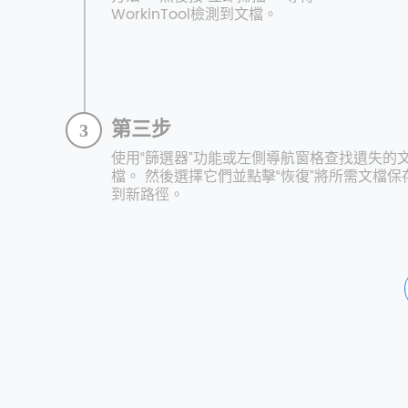
WorkinTool檢測到文檔。
第三步
3
使用“篩選器”功能或左側導航窗格查找遺失的
檔。 然後選擇它們並點擊“恢復”將所需文檔保
到新路徑。