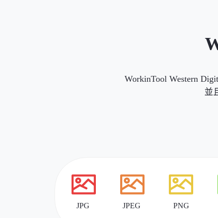
WorkinTool Wes
並