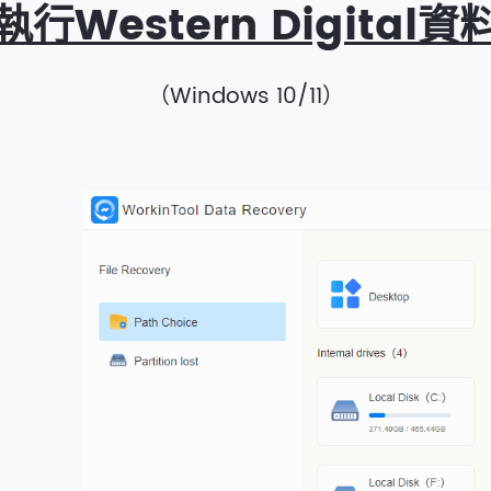
行Western Digital
（Windows 10/11）