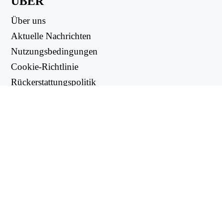
ÜBER
Über uns
Aktuelle Nachrichten
Nutzungsbedingungen
Cookie-Richtlinie
Rückerstattungspolitik
Datenschutzbestimmungen
NUTZLICHE LINKS
Support Center
support@workintool.com
CONVERTERS
PDF Konverter