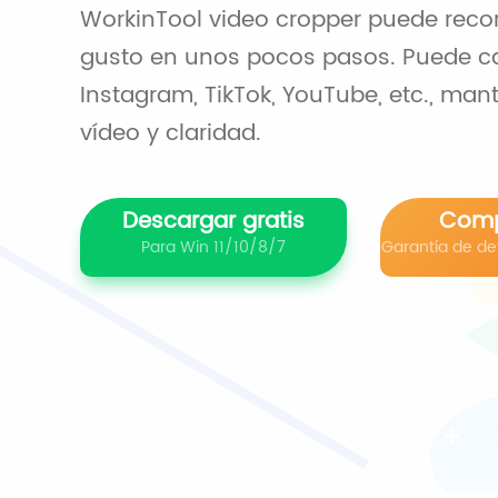
WorkinTool video cropper puede recor
gusto en unos pocos pasos. Puede ca
Instagram, TikTok, YouTube, etc., man
vídeo y claridad.
Descargar gratis
Comp
Para Win 11/10/8/7
Garantía de dev