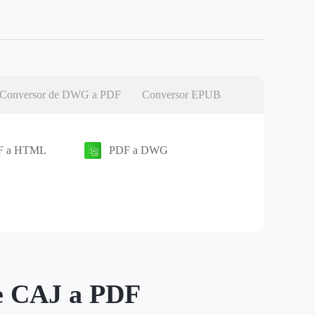
Conversor de DWG a PDF
Conversor EPUB
F a HTML
PDF a DWG
de CAJ a PDF