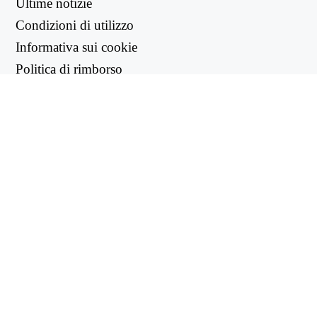
Ultime notizie
Condizioni di utilizzo
Informativa sui cookie
Politica di rimborso
Informativa sulla privacy
LINK UTILI
Centro di supporto
support@workintool.com
CONVERTITORI
Convertitore PDF
Convertitore di immagini