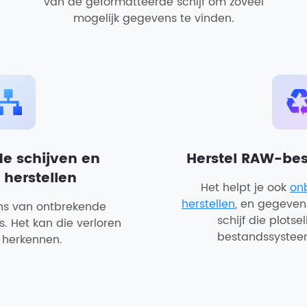
van de geformatteerde schijf om zoveel
mogelijk gegevens te vinden.
e schijven en
Herstel RAW-be
s herstellen
Het helpt je ook
onb
herstellen
, en gegeven
ns van ontbrekende
schijf die plots
s. Het kan die verloren
bestandssysteem 
s herkennen.