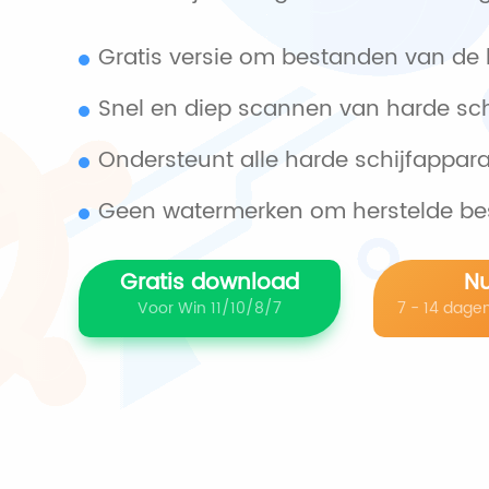
Gratis versie om bestanden van de h
Snel en diep scannen van harde sc
Ondersteunt alle harde schijfappa
Geen watermerken om herstelde b
Gratis download
N
Voor Win 11/10/8/7
7 - 14 dage