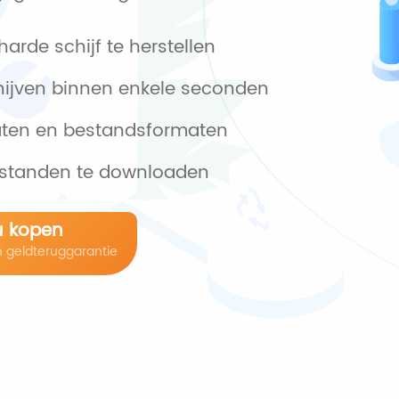
arde schijf te herstellen
hijven binnen enkele seconden
raten en bestandsformaten
estanden te downloaden
u kopen
n geldteruggarantie