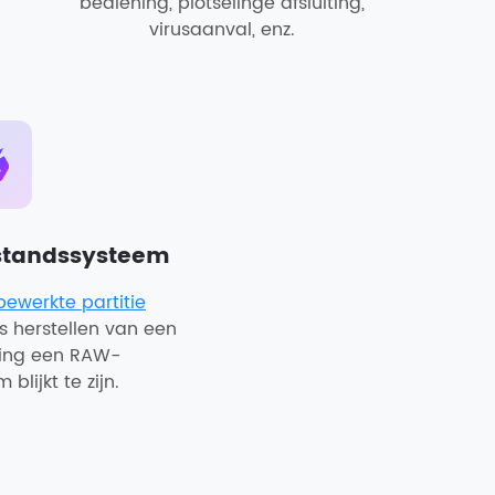
bediening, plotselinge afsluiting,
virusaanval, enz.
standssysteem
ewerkte partitie
s herstellen van een
eling een RAW-
blijkt te zijn.