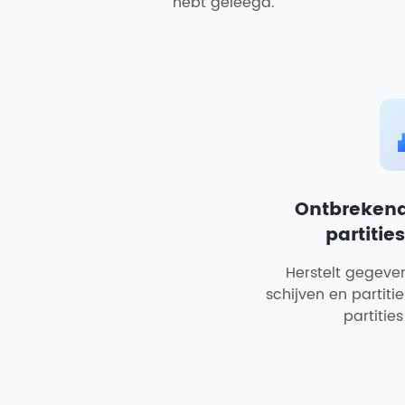
hebt geleegd.
Ontbrekend
partitie
Herstelt gegeve
schijven en partitie
partitie