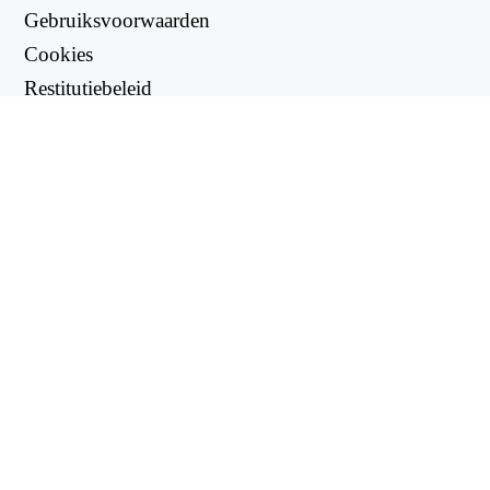
Gebruiksvoorwaarden
Cookies
Restitutiebeleid
Privacybeleid
NUTTIGE LINKS
Ondersteuningscentrum
support@workintool.com
OMVORMERS
PDF-omzetter
Afbeeldingsconverter
NUTSBEDRIJVEN