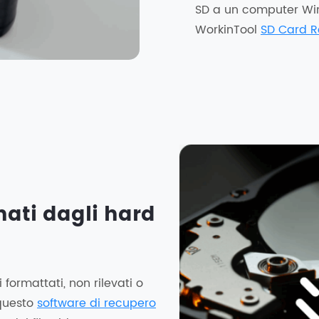
SD a un computer Wi
WorkinTool
SD Card R
inati dagli hard
 formattati, non rilevati o
 questo
software di recupero