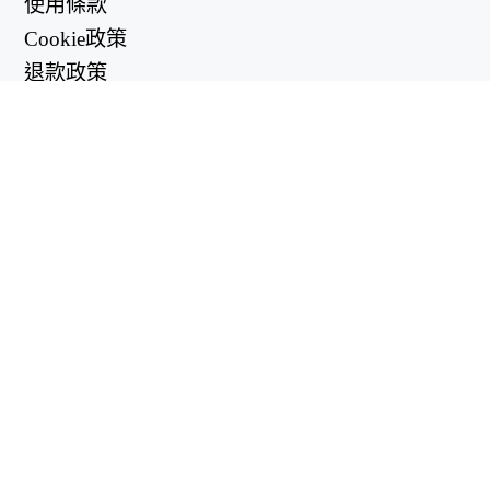
使用條款
Cookie政策
退款政策
隱私政策
有用的鏈接
支持中心
support@workintool.com
轉換器
PDF轉換器
圖像轉換器
其他工具