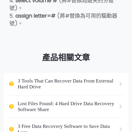
4.
select volume #
(將#替換為遺失的分區
號)。
5.
assign letter=#
(將#替換為可用的驅動器
號)。
產品相關文章
3 Tools That Can Recover Data From External
Hard Drive
Lost Files Found: 4 Hard Drive Data Recovery
Software Share
3 Free Data Recovery Software to Save Data