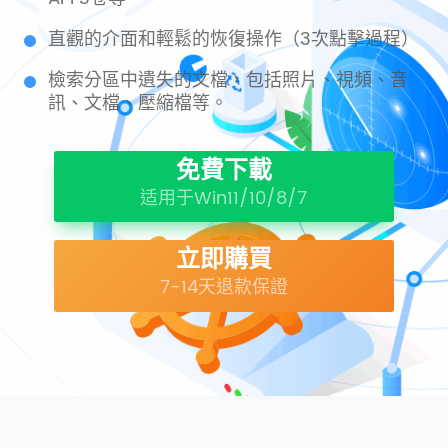
直觀的介面和輕鬆的恢復操作（3次點擊過程）
檢索分區中遺失的文檔，包括照片、視頻、音
訊、文檔、壓縮檔等。
免費下載
适用于Win11/10/8/7
立即購買
7-14天退款保證